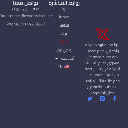
روابط المباشرة
تواصل معنا
حولنا
مصر – بني سويف
Email:contact@expotech.online
خدماتنا
Phone: 01144253820
إنجازاتنا
فريقنا
وظائفنا
تتبوأ مكانة بارزة كشركة
تواصل معنا
رائدة في تقديم خدمات
تكنولوجيا متقدمة على
أكاديمية
مستوى العالم. تأسست
EN
الشركة على أسس قوية
من الابتكار والتميز، حيث
تقدم حلاً فعّالاً لاحتياجات
الشركات العالمية في
مجال التكنولوجيا.